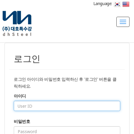
Language:
T
o
g
g
l
로그인
e
n
a
v
로그인 아이디와 비밀번호 입력하신 후 '로그인' 버튼을 클
i
릭하세요.
g
아이디
a
t
i
o
비밀번호
n