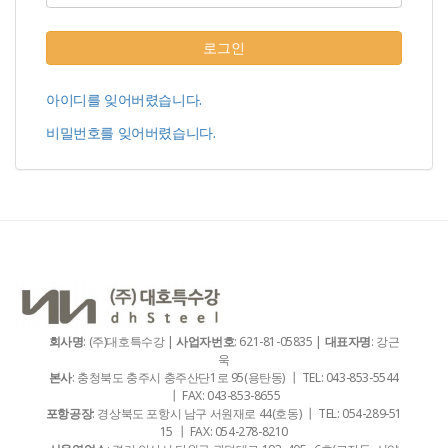
로그인
아이디를 잊어버렸습니다.
비밀번호를 잊어버렸습니다.
회사명
: (주)대호특수강 |
사업자번호
: 621-81-05835 |
대표자명
: 강근
욱
본사
: 충청북도 충주시 충주산단1로 95(용탄동) ┃ TEL: 043-853-5544
┃ FAX: 043-853-8655
포항공장
: 경상북도 포항시 남구 서원재로 44(호동) ┃ TEL: 054-289-51
15 ┃ FAX: 054-278-8210