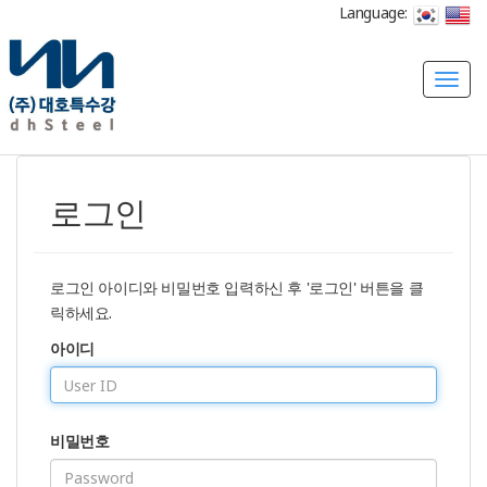
Language:
T
o
g
g
l
로그인
e
n
a
v
로그인 아이디와 비밀번호 입력하신 후 '로그인' 버튼을 클
i
릭하세요.
g
아이디
a
t
i
o
비밀번호
n