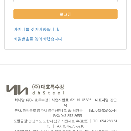
로그인
아이디를 잊어버렸습니다.
비밀번호를 잊어버렸습니다.
회사명
: (주)대호특수강 |
사업자번호
: 621-81-05835 |
대표자명
: 강근
욱
본사
: 충청북도 충주시 충주산단1로 95(용탄동) ┃ TEL: 043-853-5544
┃ FAX: 043-853-8655
포항공장
: 경상북도 포항시 남구 서원재로 44(호동) ┃ TEL: 054-289-51
15 ┃ FAX: 054-278-8210