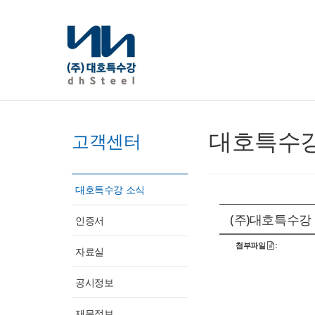
대호특수강
고객센터
대호특수강 소식
(주)대호특수강
인증서
첨부파일
:
자료실
공시정보
재무정보