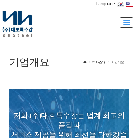
Language:
T
o
g
g
l
기업개요
e
회사소개
기업개요
n
a
v
i
g
a
t
저희 (주)대호특수강는 업계 최고의
i
품질과
o
n
서비스 제공을 위해 최선을 다하겠습