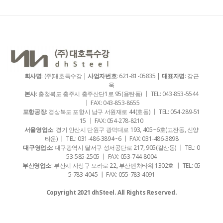
회사명
: (주)대호특수강 |
사업자번호
: 621-81-05835 |
대표자명
: 강근
욱
본사
: 충청북도 충주시 충주산단1로 95(용탄동) ┃ TEL: 043-853-5544
┃ FAX: 043-853-8655
포항공장
: 경상북도 포항시 남구 서원재로 44(호동) ┃ TEL: 054-289-51
15 ┃ FAX: 054-278-8210
서울영업소
: 경기 안산시 단원구 광덕대로 193, 405~6호(고잔동, 신양
타운) ┃ TEL: 031-486-3894~6 ┃ FAX: 031-486-3898
대구영업소
: 대구광역시 달서구 성서공단로 217, 905(갈산동) ┃ TEL: 0
53-585-2505 ┃ FAX: 053-744-8004
부산영업소
: 부산시 사상구 모라로 22, 부산벤처타워 1302호 ┃ TEL: 05
5-783-4045 ┃ FAX: 055-783-4091
Copyright 2021 dhSteel. All Rights Reserved.