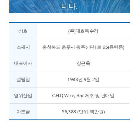
니다.
상호
(주)대호특수강
소재지
충청북도 충주시 충주산단1로 95(용탄동)
대표이사
강근욱
설립일
1988년 9월 2일
영위산업
C.H.Q Wire, Bar 제조 및 판매업
자본금
56,383 (단위: 백만원)