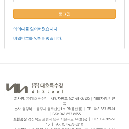
로그인
아이디를 잊어버렸습니다.
비밀번호를 잊어버렸습니다.
회사명
: (주)대호특수강 |
사업자번호
: 621-81-05835 |
대표자명
: 강근
욱
본사
: 충청북도 충주시 충주산단1로 95(용탄동) ┃ TEL: 043-853-5544
┃ FAX: 043-853-8655
포항공장
: 경상북도 포항시 남구 서원재로 44(호동) ┃ TEL: 054-289-51
15 ┃ FAX: 054-278-8210