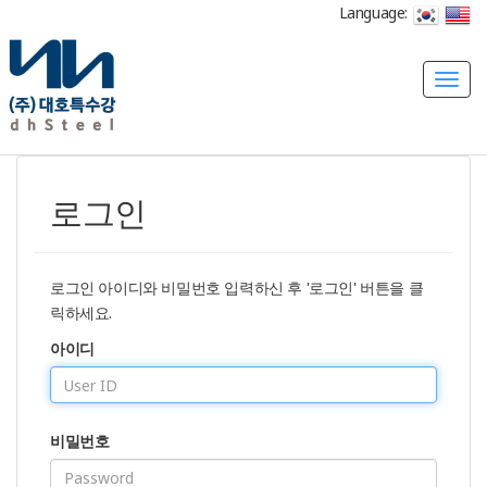
Language:
T
o
g
g
l
로그인
e
n
a
v
로그인 아이디와 비밀번호 입력하신 후 '로그인' 버튼을 클
i
릭하세요.
g
아이디
a
t
i
o
비밀번호
n